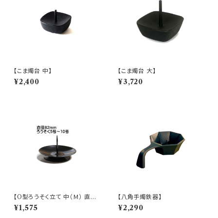
【こま燭台 中】
【こま燭台 大】
¥2,400
¥3,720
【O型ろうそく立て 中（Ｍ） 直径
【八角手燭鉄器】
82mm】
¥1,575
¥2,290