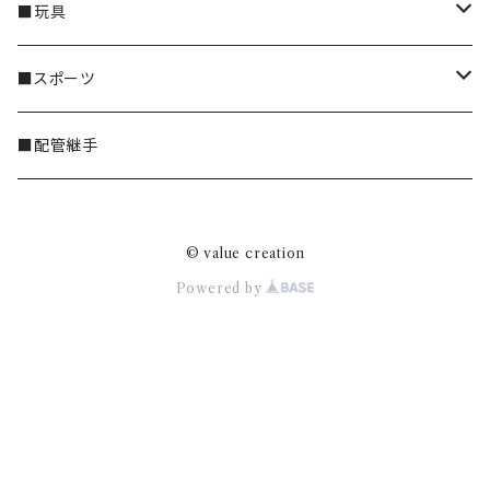
チャック袋（標準）
ペット仏具
ホンダ
チャック袋
■玩具
チャック袋（厚口）
フィット GR系 2020年式～
標準
マツダ
宅配袋
レゴ ブロック
■スポーツ
厚口
ニッサン
クッション封筒
レゴ デュプロ
スイミング
■配管継手
スズキ
箱
LELE ブロック
© value creation
ダイハツ
Powered by