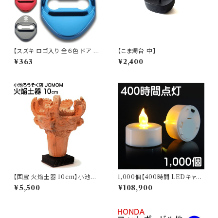
【スズキ ロゴ入り 全６色 ドア ス
【こま燭台 中】
トライカー カバー】
¥363
¥2,400
【国宝 火焔土器 10cm】小池ろ
1,000個【400時間 LEDキャン
うそく店 縄文ギャラリー JOMO
ドル】
¥5,500
¥108,900
N