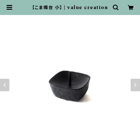
【こま燭台 小】 | value creation