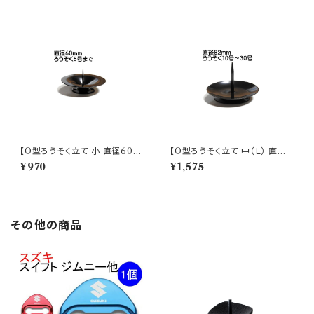
【O型ろうそく立て 小 直径60m
【O型ろうそく立て 中（Ｌ） 直径8
m】
2mm】
¥970
¥1,575
その他の商品