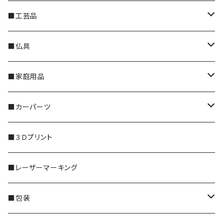
猫
■工芸品
ネコの想い出
縄文ギャラリー JOMON
■仏具
エアタグ
おりん
■家庭用品
ろうそく立て
LEDキャンドル
■カーパーツ
香炉
健康
ドアストライカーカバー
■３Ｄプリント
ろうそく
ストロー
汎用
■レーザーマーキング
お線香
袋
トヨタ
■包装