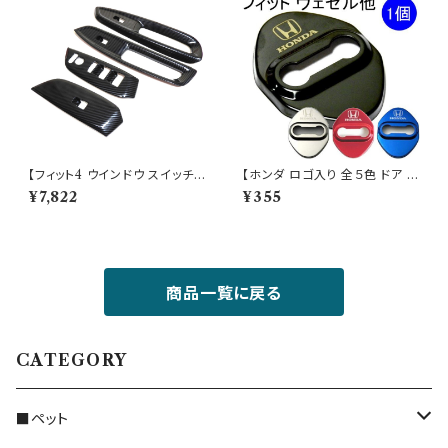
【フィット4 ウインドウ スイッチ
【ホンダ ロゴ入り 全５色 ドア ス
パネル カーボン 4P】
トライカー カバー】
¥7,822
¥355
商品一覧に戻る
CATEGORY
■ペット