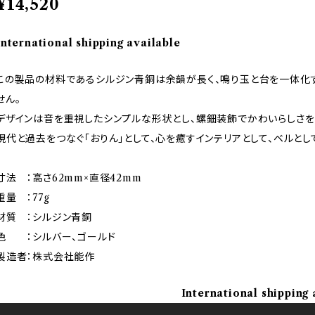
¥14,520
International shipping available
この製品の材料であるシルジン青銅は余韻が長く、鳴り玉と台を一体化
せん。
デザインは音を重視したシンプルな形状とし、螺鈿装飾でかわいらしさを
現代と過去をつなぐ「おりん」として、心を癒すインテリアとして、ベルとし
寸法 ：高さ62mm×直径42mm
重量 ：77g
材質 ：シルジン青銅
色 ：シルバー、ゴールド
製造者：株式会社能作
International shipping 