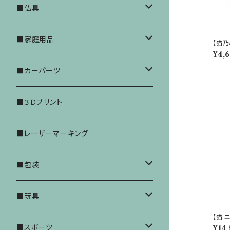
ネコの想い出
縄文ギャラリー JOMON
■仏具
エアタグ
おりん
■家庭用品
【猫乃
¥4,
ろうそく立て
LEDキャンドル
■カーパーツ
香炉
健康
ドアストライカーカバー
■３Ｄプリント
ろうそく
ストロー
汎用
■レーザーマーキング
お線香
袋
トヨタ
■包装
チャック袋（標準）
ペット仏具
ホンダ
チャック袋
■玩具
【猫 
チャック袋（厚口）
フィット GR系 2020年式～
標準
マツダ
宅配袋
レゴ ブロック
■スポーツ
¥14