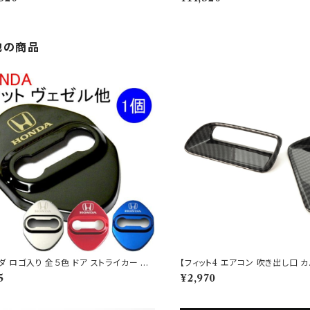
他の商品
ダ ロゴ入り 全５色 ドア ストライカー カ
【フィット4 エアコン 吹き出し口 
ン】
5
¥2,970