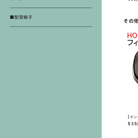
厚口
ニッサン
クッション封筒
レゴ デュプロ
スイミング
■配管継手
その
スズキ
箱
LELE ブロック
ダイハツ
【ホン
バー】
¥35