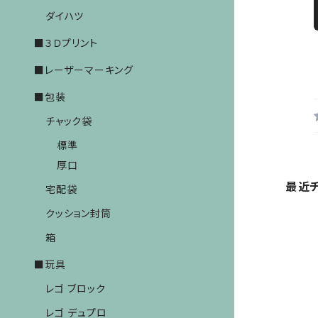
ダイハツ
■３Ｄプリント
■レーザーマーキング
■包装
チャック袋
標準
厚口
最近
宅配袋
クッション封筒
箱
■玩具
レゴ ブロック
レゴ デュプロ