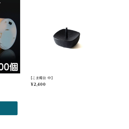
】
【こま燭台 中】
¥2,400