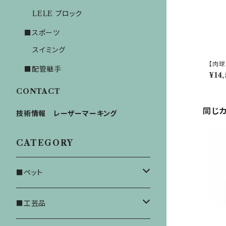
LELE ブロック
■スポーツ
スイミング
【肉球
■配管継手
¥14
CONTACT
同じ
技術情報 レーザーマーキング
CATEGORY
■ペット
猫
■工芸品