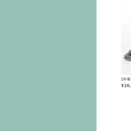
【砂張
¥20