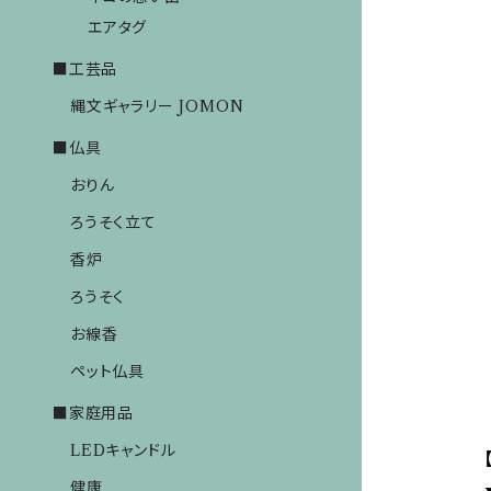
エアタグ
■工芸品
縄文ギャラリー JOMON
■仏具
おりん
ろうそく立て
香炉
ろうそく
お線香
ペット仏具
■家庭用品
LEDキャンドル
健康