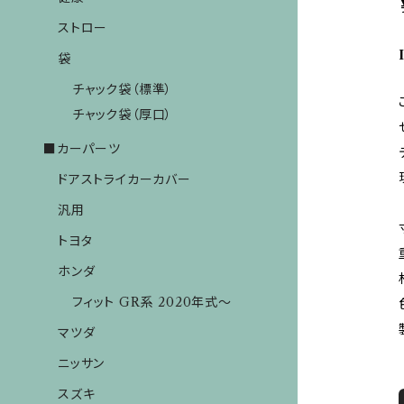
ストロー
袋
チャック袋（標準）
チャック袋（厚口）
■カーパーツ
ドアストライカーカバー
汎用
トヨタ
ホンダ
フィット GR系 2020年式～
マツダ
ニッサン
スズキ